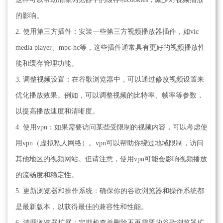
的影响。
2. 使用第三方插件：安装一些第三方视频播放器插件，如vlc
media player、mpc-hc等，这些插件通常具有更好的视频播放性
能和缓存管理功能。
3. 调整视频设置：在谷歌浏览器中，可以通过修改视频设置来
优化播放效果。例如，可以调整视频的比特率、帧率等参数，
以提高播放速度和清晰度。
4. 使用vpn：如果需要访问某些受限制的视频内容，可以考虑使
用vpn（虚拟私人网络）。vpn可以帮助你绕过地域限制，访问
其他地区的视频网站。但请注意，使用vpn可能会影响视频播放
的流畅度和稳定性。
5. 更新浏览器和操作系统：确保你的谷歌浏览器和操作系统都
是最新版本，以获得最佳的兼容性和性能。
6. 清理浏览器扩展：定期检查并删除不再需要的谷歌浏览器扩