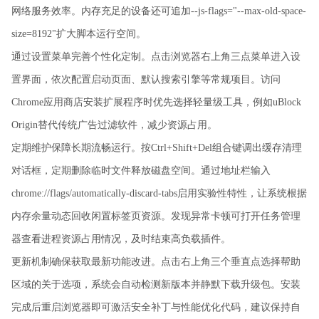
网络服务效率。内存充足的设备还可追加--js-flags="--max-old-space-
size=8192"扩大脚本运行空间。
通过设置菜单完善个性化定制。点击浏览器右上角三点菜单进入设
置界面，依次配置启动页面、默认搜索引擎等常规项目。访问
Chrome应用商店安装扩展程序时优先选择轻量级工具，例如uBlock
Origin替代传统广告过滤软件，减少资源占用。
定期维护保障长期流畅运行。按Ctrl+Shift+Del组合键调出缓存清理
对话框，定期删除临时文件释放磁盘空间。通过地址栏输入
chrome://flags/automatically-discard-tabs启用实验性特性，让系统根据
内存余量动态回收闲置标签页资源。发现异常卡顿可打开任务管理
器查看进程资源占用情况，及时结束高负载插件。
更新机制确保获取最新功能改进。点击右上角三个垂直点选择帮助
区域的关于选项，系统会自动检测新版本并静默下载升级包。安装
完成后重启浏览器即可激活安全补丁与性能优化代码，建议保持自