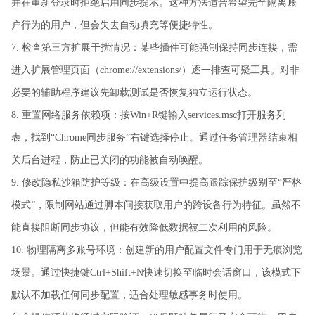
并在重新登录时拒绝启用同步提示。这种方法适合希望完全隔离账
户行为的用户，但会失去自动填充等便捷特性。
7. 检查第三方扩展干扰情况：某些插件可能强制保持同步连接，需
进入扩展管理页面（chrome://extensions/）逐一排查可疑工具。对非
必要的辅助程序建议先卸载测试是否恢复独立运行状态。
8. 重置网络服务依赖项：按Win+R键输入services.msc打开服务列
表，找到“Chrome同步服务”右键选择停止。通过任务管理器结束相
关后台进程，防止已关闭的功能被自动唤醒。
9. 修改隐私沙箱防护等级：在高级设置中提高跟踪保护级别至“严格
模式”，限制网站通过脚本间接获取用户的跨设备行为特征。虽然不
能直接阻断同步协议，但能有效降低数据被二次利用的风险。
10. 物理隔离多账号环境：创建新的用户配置文件专门用于无痕浏览
场景。通过快捷键Ctrl+Shift+N快速切换至临时会话窗口，该模式下
默认不加载任何同步配置，适合处理敏感事务时使用。