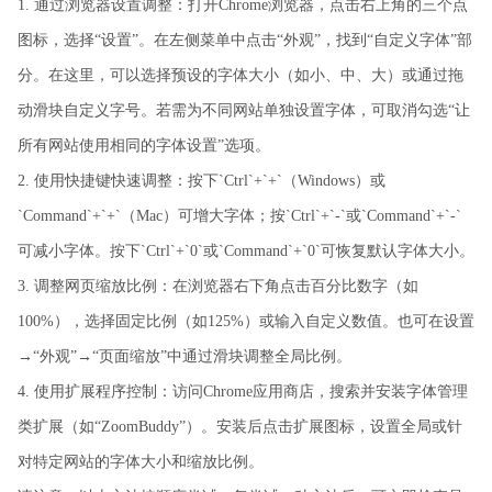
1. 通过浏览器设置调整：打开Chrome浏览器，点击右上角的三个点
图标，选择“设置”。在左侧菜单中点击“外观”，找到“自定义字体”部
分。在这里，可以选择预设的字体大小（如小、中、大）或通过拖
动滑块自定义字号。若需为不同网站单独设置字体，可取消勾选“让
所有网站使用相同的字体设置”选项。
2. 使用快捷键快速调整：按下`Ctrl`+`+`（Windows）或
`Command`+`+`（Mac）可增大字体；按`Ctrl`+`-`或`Command`+`-`
可减小字体。按下`Ctrl`+`0`或`Command`+`0`可恢复默认字体大小。
3. 调整网页缩放比例：在浏览器右下角点击百分比数字（如
100%），选择固定比例（如125%）或输入自定义数值。也可在设置
→“外观”→“页面缩放”中通过滑块调整全局比例。
4. 使用扩展程序控制：访问Chrome应用商店，搜索并安装字体管理
类扩展（如“ZoomBuddy”）。安装后点击扩展图标，设置全局或针
对特定网站的字体大小和缩放比例。