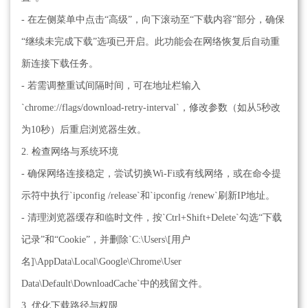
- 在左侧菜单中点击“高级”，向下滚动至“下载内容”部分，确保
“继续未完成下载”选项已开启。此功能会在网络恢复后自动重
新连接下载任务。
- 若需调整重试间隔时间，可在地址栏输入
`chrome://flags/download-retry-interval`，修改参数（如从5秒改
为10秒）后重启浏览器生效。
2. 检查网络与系统环境
- 确保网络连接稳定，尝试切换Wi-Fi或有线网络，或在命令提
示符中执行`ipconfig /release`和`ipconfig /renew`刷新IP地址。
- 清理浏览器缓存和临时文件，按`Ctrl+Shift+Delete`勾选“下载
记录”和“Cookie”，并删除`C:\Users\[用户
名]\AppData\Local\Google\Chrome\User
Data\Default\DownloadCache`中的残留文件。
3. 优化下载路径与权限