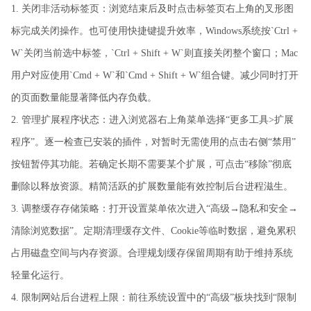
1. 关闭非活动标签页：浏览结束后及时点击标签页右上角的叉形图
标完成关闭操作。也可使用快捷键提升效率，Windows系统按`Ctrl +
W`关闭当前选中标签，`Ctrl + Shift + W`则直接关闭整个窗口；Mac
用户对应使用`Cmd + W`和`Cmd + Shift + W`组合键。减少同时打开
的页面数量能显著降低内存负载。
2. 管理扩展程序状态：进入浏览器右上角菜单选择“更多工具>扩展
程序”。逐一检查已安装的插件，对暂时无需使用的点击右侧“禁用”
按钮暂停其功能。若确定长期不需要某个扩展，可点击“移除”彻底
删除以释放资源。精简活跃的扩展数量能有效控制后台进程滋生。
3. 调整缓存存储策略：打开设置菜单依次进入“高级→隐私和安全→
清除浏览数据”。定期清理缓存文件、Cookie等临时数据，避免累积
占用磁盘空间与内存资源。合理规划缓存保留周期有助于维持系统
轻量化运行。
4. 限制网站后台进程上限：前往系统设置中的“高级”板块找到“限制