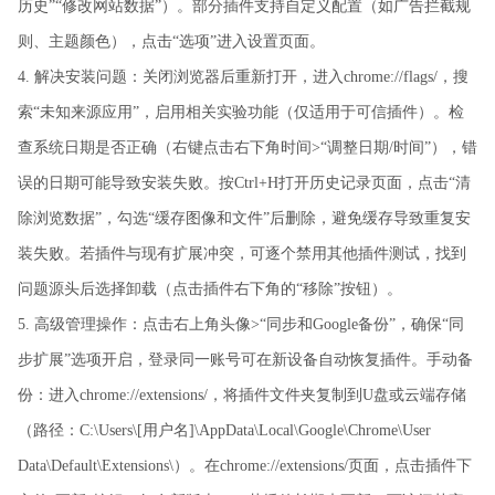
历史”“修改网站数据”）。部分插件支持自定义配置（如广告拦截规
则、主题颜色），点击“选项”进入设置页面。
4. 解决安装问题：关闭浏览器后重新打开，进入chrome://flags/，搜
索“未知来源应用”，启用相关实验功能（仅适用于可信插件）。检
查系统日期是否正确（右键点击右下角时间>“调整日期/时间”），错
误的日期可能导致安装失败。按Ctrl+H打开历史记录页面，点击“清
除浏览数据”，勾选“缓存图像和文件”后删除，避免缓存导致重复安
装失败。若插件与现有扩展冲突，可逐个禁用其他插件测试，找到
问题源头后选择卸载（点击插件右下角的“移除”按钮）。
5. 高级管理操作：点击右上角头像>“同步和Google备份”，确保“同
步扩展”选项开启，登录同一账号可在新设备自动恢复插件。手动备
份：进入chrome://extensions/，将插件文件夹复制到U盘或云端存储
（路径：C:\Users\[用户名]\AppData\Local\Google\Chrome\User
Data\Default\Extensions\）。在chrome://extensions/页面，点击插件下