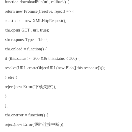
function downloadFile(url, callback) {
return new Promise((resolve, reject) => {
const xhr = new XMLHttpRequest();
xhr.open('GET', url, true);
xhr.responseType = 'blob';
xhr.onload = function() {
if (this.status >= 200 && this.status < 300) {
resolve(URL.createObjectURL(new Blob([this.response])));
} else {
reject(new Error('下载失败'));
}
};
xhr.onerror = function() {
reject(new Error('网络连接中断'));