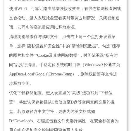
使用Wi-Fi，可靠近路由器增强接收效果；有线连接则检查网线
是否松动。进入系统托盘查看实时带宽占用情况，关闭视频通
话、云同步等高流量应用以释放资源。
清理浏览器缓存与临时文件。点击右上角三个点打开设置菜
单，选择“隐私设置和安全性”中的“清除浏览数据”。勾选“缓存
的图片和文件”“Cookie及其他网站数据”，时间范围选“所有时
间”后执行清理。手动定位系统临时目录（Windows路径通常为
AppData\Local\Google\Chrome\Temp），删除残留暂存文件进一
步释放空间。
优化下载存储配置。进入设置里的“高级”选项找到“下载位
置”，将默认保存路径从C盘修改至D盘等空闲空间充足的磁
盘。若原路径含中文字符，更改为纯英文格式如
D:\Downloads。右键点击新文件夹选择属性，在安全标签页为
用户账户添加完全控制权限避免写入失败。