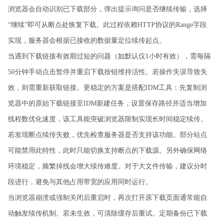
浏览器会自动识别已下载部分，弹出提示询问是否继续传输，选择
“继续”即可从断点处恢复下载。此过程依赖HTTP协议的Range字段
实现，服务器会根据已接收的数据量定位续传起点。
当遇到下载链接有效期过短的问题（如默认仅1小时有效），需每隔
50分钟手动点击暂停并重启下载按钮维持活性。若操作失误导致失
效，则需重新获取链接。更稳定的方案是搭配IDM工具：先复制浏
览器中的原始下载链接至IDM新建任务，设置保存路径并适当增加
线程数优化速度，该工具能突破浏览器限制实现长时间稳定续传。
若发现断点续传失败，优先检查服务器是否支持该功能。部分站点
可能禁用此特性，此时只能切换支持断点的下载源。另外确保网络
环境稳定，频繁掉线会增大续传难度。对于大文件传输，建议分时
段进行，避免与其他占用带宽的应用同时运行。
当浏览器崩溃或强制关闭后重启时，再次打开原下载页面通常能自
动触发续传机制。若未生效，可清除缓存后重试。定期备份已下载