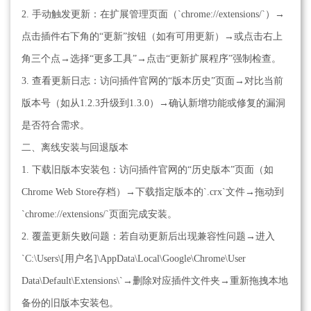
2. 手动触发更新：在扩展管理页面（`chrome://extensions/`）→
点击插件右下角的“更新”按钮（如有可用更新）→或点击右上
角三个点→选择“更多工具”→点击“更新扩展程序”强制检查。
3. 查看更新日志：访问插件官网的“版本历史”页面→对比当前
版本号（如从1.2.3升级到1.3.0）→确认新增功能或修复的漏洞
是否符合需求。
二、离线安装与回退版本
1. 下载旧版本安装包：访问插件官网的“历史版本”页面（如
Chrome Web Store存档）→下载指定版本的`.crx`文件→拖动到
`chrome://extensions/`页面完成安装。
2. 覆盖更新失败问题：若自动更新后出现兼容性问题→进入
`C:\Users\[用户名]\AppData\Local\Google\Chrome\User
Data\Default\Extensions\`→删除对应插件文件夹→重新拖拽本地
备份的旧版本安装包。