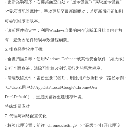
- 更新驱动程序：右键桌面空白处 > “显示设置”>“高级显示设置”
>“显示适配器属性”，手动更新至最新版驱动；若更新后问题加剧，
可尝试回滚旧版本。
- 诊断硬件稳定性：利用Windows自带的内存诊断工具排查内存故
障，避免因硬件错误导致进程崩溃。
6. 排查恶意软件干扰
- 全盘扫描杀毒：使用Windows Defender或其他安全软件（如火绒）
进行全面查杀，清除可能篡改浏览器行为的恶意程序。
- 清理残留文件：备份重要书签后，删除用户数据目录（路径示例：
`C:\Users\用户名\AppData\Local\Google\Chrome\User
Data\Default`），重启浏览器重建缓存环境。
特殊场景应对
7. 代理与网络配置优化
- 校验代理设置：前往 `chrome://settings/` > “高级”>“打开代理设