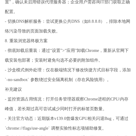
置”，确认未启用错误代理服务器；企业用户需咨询IT部门获取正确
配置。
- 切换DNS解析服务：尝试更换公共DNS（如8.8.8.8），排除本地网
络污染导致的页面加载失败。
8. 重装浏览器终极方案
- 彻底卸载后重装：通过“设置”>“应用”卸载Chrome，重新从官网下
载安装包部署；安装时避免勾选不必要的附加组件。
- 沙盒模式例外处理：仅在极端情况下修改快捷方式目标字段，添加
`-no-sandbox` 参数绕过安全隔离机制（存在风险慎用）。
补充建议
- 监控资源占用情况：打开任务管理器观察Chrome进程的CPU/内存
峰值，若长期过高可尝试减少同时打开的标签页数量。
- 关注官方动态：近期版本v139.0曾爆发GPU相关闪退Bug，可通过
`chrome://flags/use-angle` 调整实验性标志项辅助修复。