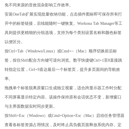
免不同来源的音效混杂影响工作效率。
安装OneTab扩展实现批量收纳功能，点击插件图标即可保存所有打
开中的标签链接，后续能随时一键恢复。Workona Tab Manager等工
具则提供更精细的分组选项，支持为每个类别设置名称和颜色标签
以便区分。
按Ctrl+Tab（Windows/Linux）或Cmd+~（Mac）顺序切换前后标
签，按住Shift配合方向键可逆向浏览。数字快捷键Ctrl+1至8直接跳
转指定位置，Ctrl+9直达最后一个标签页，提升多页面间的导航效
率。
拖拽单个标签脱离原窗口生成独立视窗，适合跨显示器工作时分配
不同屏幕显示特定内容。该操作保持原有会话状态不变，新增窗口
与主界面数据实时同步更新。
按Shift+Esc（Windows）或Cmd+Option+Esc（Mac）启动任务管理器
查看各标签资源占用情况，及时终止高负载页面释放系统内存。定