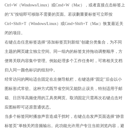
Ctrl+W（Windows/Linux）或Cmd+W（Mac），或者直接点击标签上
的“X”按钮即可移除不需要的页面。若误删重要标签可立即按
Ctrl+Shift+T（Windows/Linux）或Cmd+Shift+T（Mac）恢复最近关
闭的项目。
右键点击任意标签选择“添加标签页到新组”创建分类集合，为不同
主题的网页建立独立空间。同一组内的标签支持拖动调整顺序，方
便将关联内容集中管理。例如处理多个工作任务时，可将相关文档
归入同一颜色标识的组别中。
经常访问的网站适合固定在左侧导航栏，右键选择“固定”后会以小
图标形式常驻。这种方式既节省空间又能防止误关，特别适用于邮
箱、日历等高频使用的工具类网页。取消固定只需再次右键点击对
应图标即可还原普通状态。
当多个标签同时播放声音造成干扰时，右键点击发声页面选择“静音
标签页”单独关闭音频输出。此功能允许用户专注当前浏览内容，避